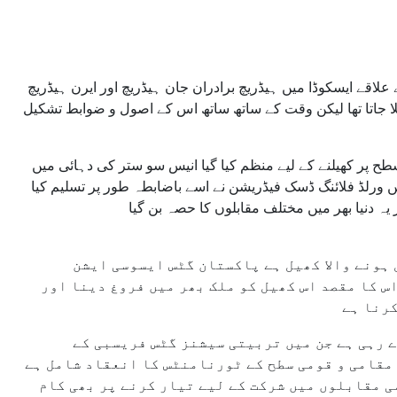
قے ایسکوڈا میں ہیڈریچ برادران جان ہیڈریچ اور ایرن ہیڈریچ
کھیلا جاتا تھا لیکن وقت کے ساتھ ساتھ اس کے اصول و ضوابط تشکیل
 پر کھیلنے کے لیے منظم کیا گیا انیس سو ستر کی دہائی میں
ورلڈ فلائنگ ڈسک فیڈریشن نے اسے باضابطہ طور پر تسلیم کیا
ہ دنیا بھر میں مختلف مقابلوں کا حصہ بن گیا
ہونے والا کھیل ہے پاکستان گٹس ایسوسی ایشن
س کا مقصد اس کھیل کو ملک بھر میں فروغ دینا اور
کرنا ہے
 رہی ہے جن میں تربیتی سیشنز گٹس فریسبی کے
مقامی و قومی سطح کے ٹورنامنٹس کا انعقاد شامل ہے
ی مقابلوں میں شرکت کے لیے تیار کرنے پر بھی کام