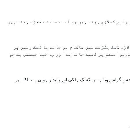
 پانچ کھلاڑی ہوتے ہیں جو آمنے سامنے کھڑے ہوتے ہیں
لاڑی ڈسک پکڑنے میں ناکام ہو جائے یا ڈسک زمین پر
 پوائنٹس پر کھیلا جاتا ہے اور وہ ٹیم جیتتی ہے جو
 گرام ہوتا ہے یہ ڈسک ہلکی اور پائیدار ہوتی ہے تاکہ تیز