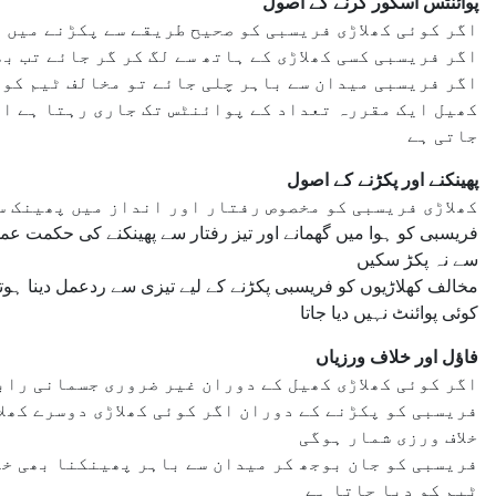
پوائنٹس اسکور کرنے کے اصول
اگر کوئی کھلاڑی فریسبی کو صحیح طریقے سے پکڑنے میں 
اگر فریسبی کسی کھلاڑی کے ہاتھ سے لگ کر گر جائے تب ب
اگر فریسبی میدان سے باہر چلی جائے تو مخالف ٹیم کو 
کھیل ایک مقررہ تعداد کے پوائنٹس تک جاری رہتا ہے اور
جاتی ہے
پھینکنے اور پکڑنے کے اصول
کھلاڑی فریسبی کو مخصوص رفتار اور انداز میں پھینک س
فریسبی کو ہوا میں گھمانے اور تیز رفتار سے پھینکنے کی حکمت عم
سے نہ پکڑ سکیں
مخالف کھلاڑیوں کو فریسبی پکڑنے کے لیے تیزی سے ردعمل دینا ہوتا ہ
کوئی پوائنٹ نہیں دیا جاتا
فاؤل اور خلاف ورزیاں
اگر کوئی کھلاڑی کھیل کے دوران غیر ضروری جسمانی راب
فریسبی کو پکڑنے کے دوران اگر کوئی کھلاڑی دوسرے کھلا
خلاف ورزی شمار ہوگی
فریسبی کو جان بوجھ کر میدان سے باہر پھینکنا بھی خلا
ٹیم کو دیا جاتا ہے