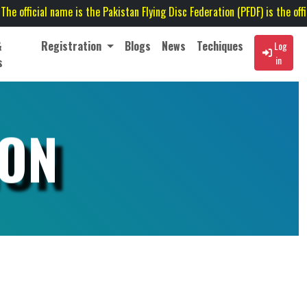
ame is the Pakistan Flying Disc Federation (PFDF) is the official governing 
&
Registration
Blogs
News
Techiques
Log
in
s
ION