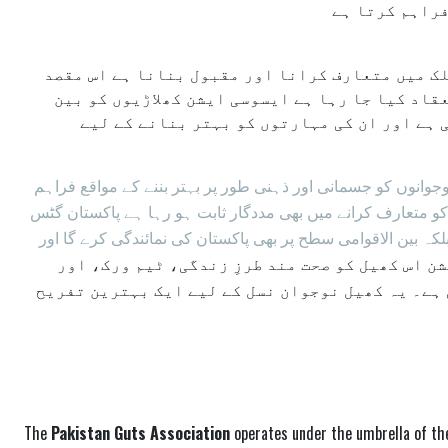
فراہم کرتا ہے
ک میں متعارف کرانا اور مقبول بنانا ہے اس مقصد
قاد کیا جا رہا ہے ایسوسی ایشن کھلاڑیوں کو بین
 ہے اور ان کی مہارتوں کو بہتر بنانے کے لیے
وانوں کو جسمانی اور ذہنی طور پر بہتر بننے کے مواقع فراہم
و متعارف کرانے میں بھی مددگار ثابت ہو رہا ہے پاکستان گٹس
 بین الاقوامی سطح پر بھی پاکستان کی نمائندگی کرے گا اور
ن اس کھیل کو صحت مند طرزِ زندگی، ٹیم ورک، اور
 ہے۔ یہ کھیل نوجوان نسل کے لیے ایک بہترین تفریح
The
Pakistan Guts Association
operates under the umbrella of t