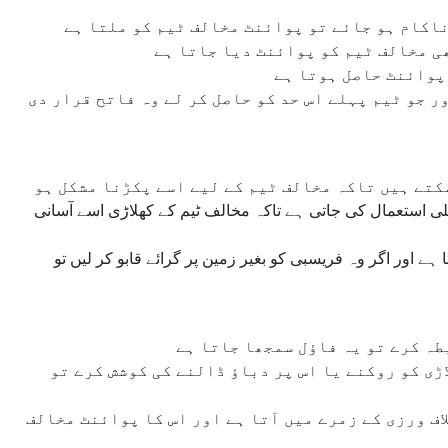
ناکام ہو جائے تو پوائنٹ مخالف ٹیم کو ملتا ہے
ھی مخالف ٹیم کو پوائنٹ دیا جاتا ہے
پوائنٹ حاصل ہوتا ہے
 جو ٹیم پہلے اس حد کو حاصل کر لے وہ فاتح قرار دی
کتے ہیں تاکہ مخالف ٹیم کے لیے اسے پکڑنا مشکل ہو
لی استعمال کی جاتی ہے تاکہ مخالف ٹیم کے کھلاڑی اسے آسانی
ے اور اگر وہ فریسبی کو بغیر زمین پر گرائے قابو کر لیں تو
طہ کرے تو یہ فاؤل سمجھا جاتا ہے
ڑی کو روکنے یا اس پر دباؤ ڈالنے کی کوشش کرے تو
ف ورزی کے زمرے میں آتا ہے اور اس کا پوائنٹ مخالف