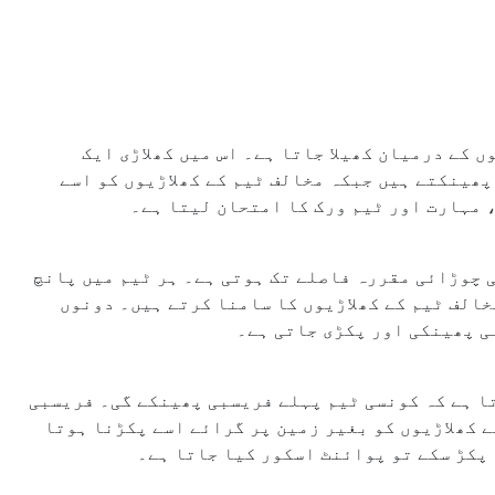
 کے درمیان کھیلا جاتا ہے۔ اس میں کھلاڑی ایک
پھینکتے ہیں جبکہ مخالف ٹیم کے کھلاڑیوں کو اسے
 مہارت اور ٹیم ورک کا امتحان لیتا ہے۔
ی چوڑائی مقررہ فاصلے تک ہوتی ہے۔ ہر ٹیم میں پانچ
خالف ٹیم کے کھلاڑیوں کا سامنا کرتے ہیں۔ دونوں
ی پھینکی اور پکڑی جاتی ہے۔
تا ہے کہ کونسی ٹیم پہلے فریسبی پھینکے گی۔ فریسبی
ے کھلاڑیوں کو بغیر زمین پر گرائے اسے پکڑنا ہوتا
 پکڑ سکے تو پوائنٹ اسکور کیا جاتا ہے۔