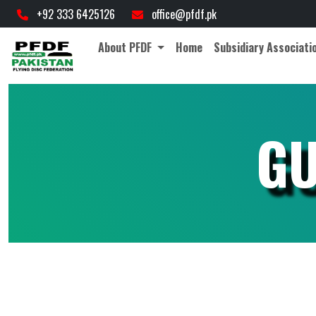
+92 333 6425126
office@pfdf.pk
About PFDF
Home
Subsidiary Associati
GU