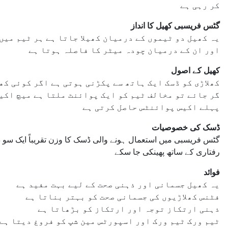
کر رہی ہے
گٹس فریسبی کھیل کا انداز
یہ کھیل دو ٹیموں کے درمیان کھیلا جاتا ہے ہر ٹیم میں
اور ان کے درمیان چودہ میٹر کا فاصلہ ہوتا ہے
کھیل کے اصول
کھلاڑی کو ڈسک ایک ہاتھ سے پکڑنی ہوتی ہے اگر کوئی کھ
گر جائے تو مخالف ٹیم کو ایک پوائنٹ ملتا ہے میچ اکیس
پہلے اکیس پوائنٹس حاصل کرتی ہے
ڈسک کی خصوصیات
گٹس فریسبی میں استعمال ہونے والی ڈسک کا وزن تقریباً ایک سو دس
رفتاری کے ساتھ پھینکی جا سکے
فوائد
یہ کھیل جسمانی اور ذہنی صحت کے لیے بہت مفید ہے
فٹنس کھلاڑیوں کی جسمانی صحت کو بہتر بناتا ہے
ذہنی ارتکاز توجہ اور ارتکاز کو بڑھاتا ہے
ٹیم ورک ٹیم ورک اور اسپورٹس مین شپ کو فروغ دیتا ہے