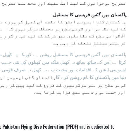
تفریح نوجوانوں کے لیے ایک مثبت اور صحت مند تفریح 
پاکستان میں گٹس فریسبی کا مستقبل
پاکستان گٹس ایسوسی ایشن کا مقصد اس کھیل کو پورے مل
کے لیے مقامی اور قومی سطح پر مختلف سرگرمیوں کا انع
الاقوامی سطح کے مقابلوں میں شرکت کے لیے تیار کر رہی
تربیتی سیشنز منعقد کر رہی ہے
پاکستان میں گٹس فریسبی کا مستقبل روشن ہے کیونکہ یہ کھیل نوج
کرتا ہے اس کے ساتھ ساتھ یہ کھیل ملک میں کھیلوں کی نئی جہت ک
ایسوسی ایشن کے اقدامات اور محنت سے یہ کھیل نہ صرف قومی بلکہ
پاکستان گٹس ایسوسی ایش
دنیا میں پاکستان کا نام روشن کرے گا
قومی سطح پر نئی سرگرمیوں کے فروغ کے لیے پیش کر رہی
اور جسمانی و ذہنی مشق فراہم کرتا ہے۔
he
Pakistan Flying Disc Federation (PFDF)
and is dedicated to