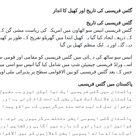
گٹس فریسبی کی تاریخ اور کھیل کا انداز
گٹس فریسبی کی تاریخ
گٹس فریسبی انیس سو اٹھاون میں امریکہ کی ریاست مشی گن کے علا
کے ذریعے ایجاد کیا گیا یہ کھیل ابتدا میں گھریلو تفریح کے طور پر 
دیے گئے اور یہ
ایک منظم کھیل بن گیا
انیس سو ساٹھ کی دہائی میں گٹس فریسبی کو مقامی اور قومی سطح
اسے ورلڈ فریسبی چیمپئن شپ میں شامل کیا گیا انیس سو اسی میں 
جس کے بعد گٹس فریسبی کو بین الاقوامی سطح پر پذیرائی ملی اور ی
پاکستان میں گٹس فریسبی
پاکستان میں گٹس فریسبی ایک نیا لیکن تیزی سے مقبول 
پاکستان فلائنگ ڈسک فیڈریشن کے تحت کام کرتی ہے اور ا
نوجوان نسل کے لیے صحت مند سرگرمیوں کے مواقع پیدا 
پاکستان گٹس ایسوسی ایشن مختلف سرگرمیوں پر توجہ دے
قوانین اور مہارتوں کے بارے میں آگاہی ورکشاپس اور 
اس کے ساتھ ساتھ ایسوسی ایشن کھلاڑیوں کو بین الاقوام