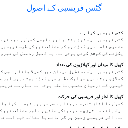
گٹس فریسبی کے اصول
گٹس فریسبی کیا ہے
گٹس فریسبی ایک تیز رفتار اور دلچسپ کھیل ہے جو ٹیموں
مخصوص فاصلے پر کھڑے ہو کر مخالف ٹیم کی طرف فریسبی 
پکڑنے کی کوشش کرنی ہوتی ہے۔ یہ کھیل ردعمل کی تیزی،
کھیل کا میدان اور کھلاڑیوں کی تعداد
گٹس فریسبی ایک مستطیل میدان میں کھیلا جاتا ہے جس ک
کھلاڑی ہوتے ہیں جو ایک قطار میں کھڑے ہوتے ہیں اور م
ٹیموں کے درمیان مخصوص فاصلہ ہوتا ہے جہاں سے فریسب
کھیل کا آغاز اور فریسبی کی حرکت
کھیل کا آغاز ٹاس سے ہوتا ہے جس میں یہ فیصلہ کیا جا
ایک ہاتھ سے تیزی سے پھینکی جاتی ہے اور مخالف ٹیم ک
ہے۔ اگر فریسبی زمین پر گر جائے یا مخالف ٹیم اسے نہ